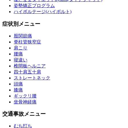
姿勢矯正プログラム
ハイボルテージ(ハイボルト)
症状別メニュー
股関節痛
脊柱管狭窄症
肩こり
腰痛
寝違い
椎間板ヘルニア
四十肩五十肩
ストレートネック
頭痛
膝痛
ギックリ腰
坐骨神経痛
交通事故メニュー
むち打ち