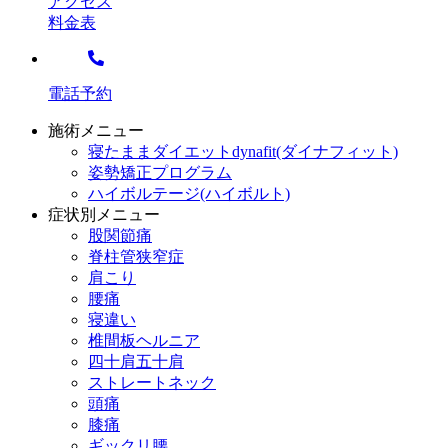
アクセス
料金表
電話予約
施術メニュー
寝たままダイエットdynafit(ダイナフィット)
姿勢矯正プログラム
ハイボルテージ(ハイボルト)
症状別メニュー
股関節痛
脊柱管狭窄症
肩こり
腰痛
寝違い
椎間板ヘルニア
四十肩五十肩
ストレートネック
頭痛
膝痛
ギックリ腰