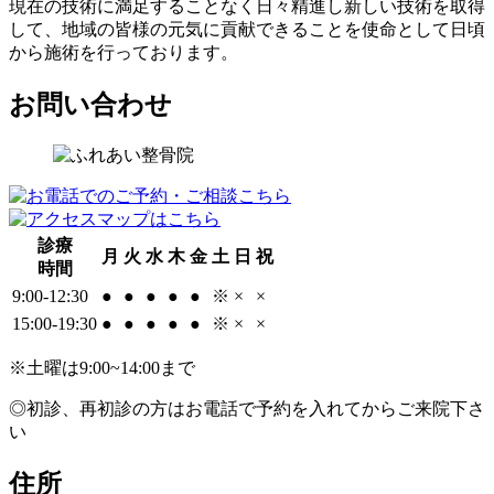
現在の技術に満足することなく日々精進し新しい技術を取得
して、地域の皆様の元気に貢献できることを使命として日頃
から施術を行っております。
お問い合わせ
診療
月
火
水
木
金
土
日
祝
時間
9:00-12:30
●
●
●
●
●
※
×
×
15:00-19:30
●
●
●
●
●
※
×
×
※土曜は9:00~14:00まで
◎初診、再初診の方はお電話で予約を入れてからご来院下さ
い
住所