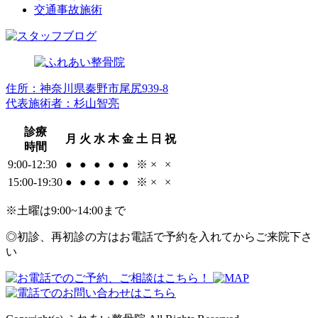
交通事故施術
住所：神奈川県秦野市尾尻939-8
代表施術者：杉山智亮
診療
月
火
水
木
金
土
日
祝
時間
9:00-12:30
●
●
●
●
●
※
×
×
15:00-19:30
●
●
●
●
●
※
×
×
※土曜は9:00~14:00まで
◎初診、再初診の方はお電話で予約を入れてからご来院下さ
い