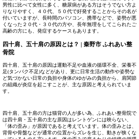
男性に比べて女性に多く、糖尿病がある方はそうでない方よ
りなりやすく、４０代、５０代で好発することからその名が
付いていますが、長時間のパソコン、携帯などで、姿勢が悪
くなった２０代・３０代の方や、長年無理をしてこられたご
高齢の方にも、発症するケースもあります。
四十肩、五十肩の原因とは？ | 秦野市 ふれあい整
骨院
四十肩、五十肩の原因は運動不足や血液の循環不全、栄養不
足(タンパク不足)などがあり、更に日常生活の動作や姿勢な
ど気づかない日常の負担や身体のゆがみの負担から、肩関節
の組織が炎症を起こすことが、主な原因と考えられていま
す。
四十肩、五十肩の方は猫背の人が多い為、ふれあい整骨院で
は四十肩・五十肩の主な原因はレントゲンには映らない、
「体の歪み」が原因であると考えています。体の歪みとは、
背骨や骨盤などが通常の位置からズレを生じ、動きが狭くな