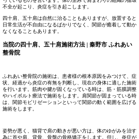
っているものを言います。体の歪みで肩まわりの組織の循環
不全が起こり、炎症を引き起こします。
四十肩、五十肩は自然に治ることもありますが、放置すると
日常生活が不自由になるばかりでなく、関節が癒着して動か
なくなることもあります。
当院の四十肩、五十肩施術方法 | 秦野市 ふれあい
整骨院
ふれあい整骨院の施術は、患者様の根本原因をみつけて、症
状、経過から炎症の有無を判断し、現在の身体に適した施術
を行います。筋肉や腱が固くなっている時は、筋・筋膜調整
やハイボルト療法で施術をします。肩関節が固まっている時
は、関節モビリゼーションといって関節の動く範囲を広げる
施術をします。
姿勢が悪く、猫背で肩の動きが悪い方は、体のゆがみを治す
為に首や肩、背骨、骨盤の骨格矯正をします。但し、炎症が