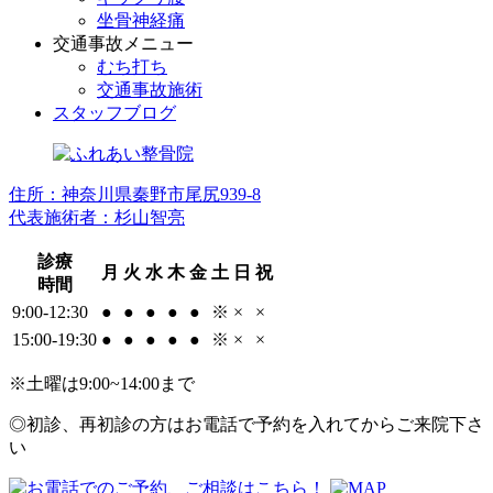
坐骨神経痛
交通事故メニュー
むち打ち
交通事故施術
スタッフブログ
住所：神奈川県秦野市尾尻939-8
代表施術者：杉山智亮
診療
月
火
水
木
金
土
日
祝
時間
9:00-12:30
●
●
●
●
●
※
×
×
15:00-19:30
●
●
●
●
●
※
×
×
※土曜は9:00~14:00まで
◎初診、再初診の方はお電話で予約を入れてからご来院下さ
い