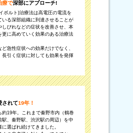
治療で
深部にアプローチ!
イボルト)治療法は高電圧の電流を
ている深部組織に到達させることが
やしびれなどの症状を改善させ、本
を更に高めていく効果のある治療法
など急性症状への効果だけでなく、
、長引く症状に対しても効果を発揮
愛されて
19年！
ら約19年。これまで秦野市内（鶴巻
前駅、秦野駅、渋沢駅の周辺）を中
様に選ばれ続けてきました。