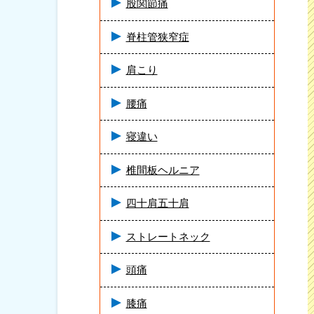
股関節痛
脊柱管狭窄症
肩こり
腰痛
寝違い
椎間板ヘルニア
四十肩五十肩
ストレートネック
頭痛
膝痛