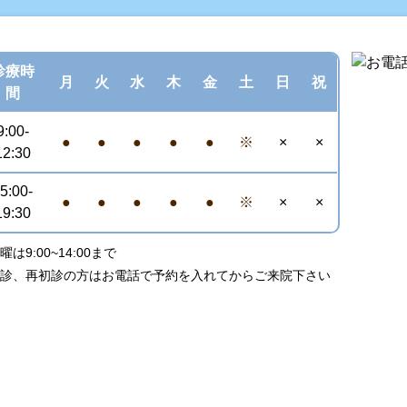
診療
時
月
火
水
木
金
土
日
祝
間
9:00-
●
●
●
●
●
※
×
×
12:30
5:00-
●
●
●
●
●
※
×
×
19:30
曜は9:00~14:00まで
初診、再初診の方はお電話で予約を入れてからご来院下さい