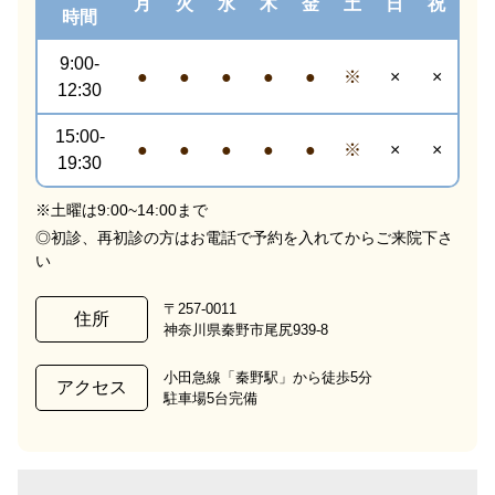
月
火
水
木
金
土
日
祝
時間
9:00-
●
●
●
●
●
※
×
×
12:30
15:00-
●
●
●
●
●
※
×
×
19:30
※土曜は9:00~14:00まで
◎初診、再初診の方はお電話で予約を入れてからご来院下さ
い
〒257-0011
住所
神奈川県秦野市尾尻939-8
小田急線「秦野駅」から徒歩5分
アクセス
駐車場5台完備