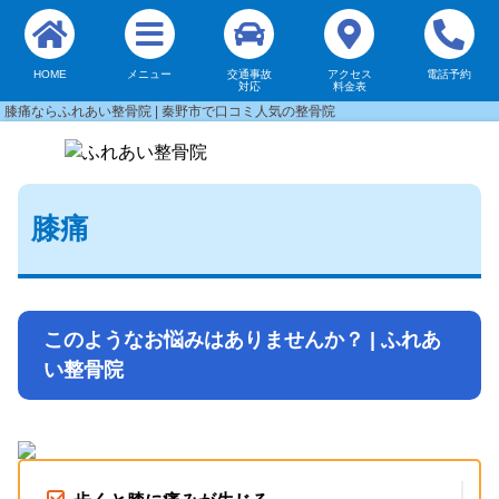
HOME
メニュー
交通事故
アクセス
電話予約
対応
料金表
膝痛ならふれあい整骨院 | 秦野市で口コミ人気の整骨院
膝痛
このようなお悩みはありませんか？ | ふれあ
い整骨院