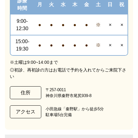
診療
月
火
水
木
金
土
日
祝
時間
9:00-
●
●
●
●
●
※
×
×
12:30
15:00-
●
●
●
●
●
※
×
×
19:30
※土曜は9:00~14:00まで
◎初診、再初診の方はお電話で予約を入れてからご来院下さ
い
〒257-0011
住所
神奈川県秦野市尾尻939-8
小田急線「秦野駅」から徒歩5分
アクセス
駐車場5台完備