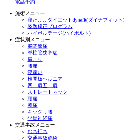
電話予約
施術メニュー
寝たままダイエットdynafit(ダイナフィット)
姿勢矯正プログラム
ハイボルテージ(ハイボルト)
症状別メニュー
股関節痛
脊柱管狭窄症
肩こり
腰痛
寝違い
椎間板ヘルニア
四十肩五十肩
ストレートネック
頭痛
膝痛
ギックリ腰
坐骨神経痛
交通事故メニュー
むち打ち
交通事故施術