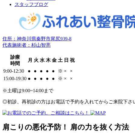
スタッフブログ
住所：神奈川県秦野市尾尻939-8
代表施術者：杉山智亮
診療
月
火
水
木
金
土
日
祝
時間
9:00-12:30
●
●
●
●
●
※
×
×
15:00-19:30
●
●
●
●
●
※
×
×
※土曜は9:00~14:00まで
◎初診、再初診の方はお電話で予約を入れてからご来院下さ
肩こりの悪化予防！ 肩の力を抜く方法