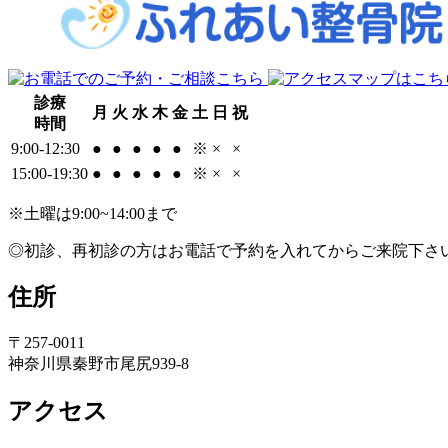
診療
月
火
水
木
金
土
日
祝
時間
9:00-12:30
●
●
●
●
●
※
×
×
15:00-19:30
●
●
●
●
●
※
×
×
※土曜は9:00~14:00まで
◎初診、再初診の方はお電話で予約を入れてからご来院下さ
住所
〒257-0011
神奈川県秦野市尾尻939-8
アクセス