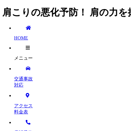
肩こりの悪化予防！ 肩の力を抜
HOME
メニュー
交通事故
対応
アクセス
料金表