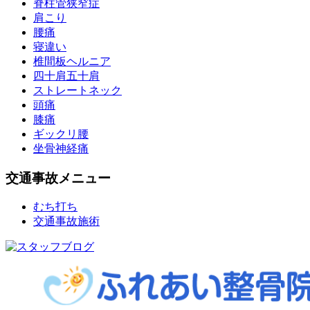
脊柱管狭窄症
肩こり
腰痛
寝違い
椎間板ヘルニア
四十肩五十肩
ストレートネック
頭痛
膝痛
ギックリ腰
坐骨神経痛
交通事故メニュー
むち打ち
交通事故施術