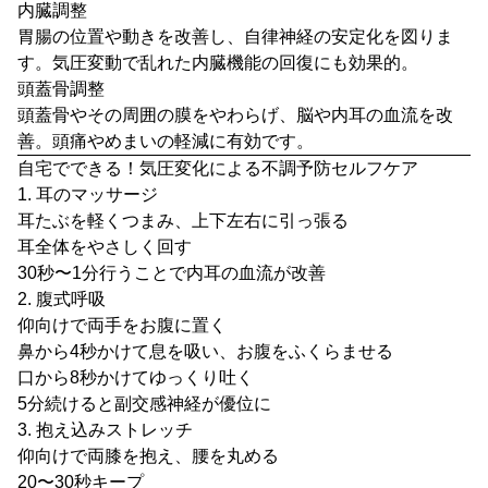
内臓調整
胃腸の位置や動きを改善し、自律神経の安定化を図りま
す。気圧変動で乱れた内臓機能の回復にも効果的。
頭蓋骨調整
頭蓋骨やその周囲の膜をやわらげ、脳や内耳の血流を改
善。頭痛やめまいの軽減に有効です。
自宅でできる！気圧変化による不調予防セルフケア
1. 耳のマッサージ
耳たぶを軽くつまみ、上下左右に引っ張る
耳全体をやさしく回す
30秒〜1分行うことで内耳の血流が改善
2. 腹式呼吸
仰向けで両手をお腹に置く
鼻から4秒かけて息を吸い、お腹をふくらませる
口から8秒かけてゆっくり吐く
5分続けると副交感神経が優位に
3. 抱え込みストレッチ
仰向けで両膝を抱え、腰を丸める
20〜30秒キープ