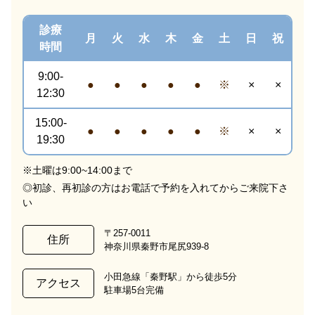
診療
月
火
水
木
金
土
日
祝
時間
9:00-
●
●
●
●
●
※
×
×
12:30
15:00-
●
●
●
●
●
※
×
×
19:30
※土曜は9:00~14:00まで
◎初診、再初診の方はお電話で予約を入れてからご来院下さ
い
〒257-0011
住所
神奈川県秦野市尾尻939-8
小田急線「秦野駅」から徒歩5分
アクセス
駐車場5台完備