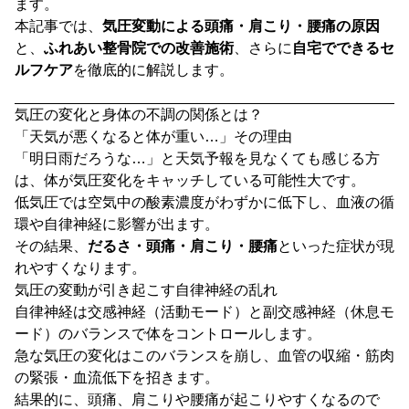
ます。
本記事では、
気圧変動による頭痛・肩こり・腰痛の原因
と、
ふれあい整骨院での改善施術
、さらに
自宅でできるセ
ルフケア
を徹底的に解説します。
気圧の変化と身体の不調の関係とは？
「天気が悪くなると体が重い…」その理由
「明日雨だろうな…」と天気予報を見なくても感じる方
は、体が気圧変化をキャッチしている可能性大です。
低気圧では空気中の酸素濃度がわずかに低下し、血液の循
環や自律神経に影響が出ます。
その結果、
だるさ・頭痛・肩こり・腰痛
といった症状が現
れやすくなります。
気圧の変動が引き起こす自律神経の乱れ
自律神経は交感神経（活動モード）と副交感神経（休息モ
ード）のバランスで体をコントロールします。
急な気圧の変化はこのバランスを崩し、血管の収縮・筋肉
の緊張・血流低下を招きます。
結果的に、頭痛、肩こりや腰痛が起こりやすくなるので