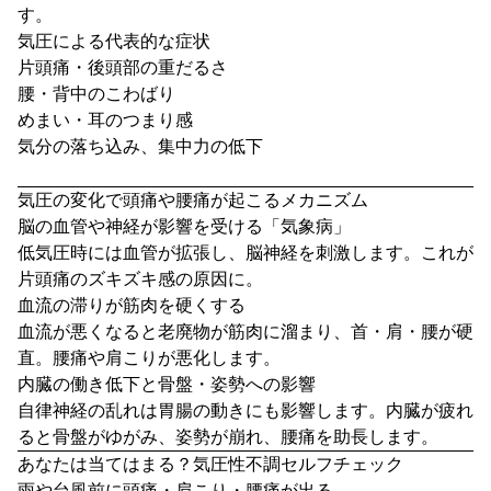
す。
気圧による代表的な症状
片頭痛・後頭部の重だるさ
腰・背中のこわばり
めまい・耳のつまり感
気分の落ち込み、集中力の低下
気圧の変化で頭痛や腰痛が起こるメカニズム
脳の血管や神経が影響を受ける「気象病」
低気圧時には血管が拡張し、脳神経を刺激します。これが
片頭痛のズキズキ感の原因に。
血流の滞りが筋肉を硬くする
血流が悪くなると老廃物が筋肉に溜まり、首・肩・腰が硬
直。腰痛や肩こりが悪化します。
内臓の働き低下と骨盤・姿勢への影響
自律神経の乱れは胃腸の動きにも影響します。内臓が疲れ
ると骨盤がゆがみ、姿勢が崩れ、腰痛を助長します。
あなたは当てはまる？気圧性不調セルフチェック
雨や台風前に頭痛・肩こり・腰痛が出る