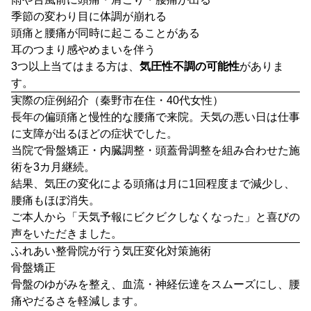
季節の変わり目に体調が崩れる
頭痛と腰痛が同時に起こることがある
耳のつまり感やめまいを伴う
3つ以上当てはまる方は、
気圧性不調の可能性
がありま
す。
実際の症例紹介（秦野市在住・40代女性）
長年の偏頭痛と慢性的な腰痛で来院。天気の悪い日は仕事
に支障が出るほどの症状でした。
当院で骨盤矯正・内臓調整・頭蓋骨調整を組み合わせた施
術を3カ月継続。
結果、気圧の変化による頭痛は月に1回程度まで減少し、
腰痛もほぼ消失。
ご本人から「天気予報にビクビクしなくなった」と喜びの
声をいただきました。
ふれあい整骨院が行う気圧変化対策施術
骨盤矯正
骨盤のゆがみを整え、血流・神経伝達をスムーズにし、腰
痛やだるさを軽減します。