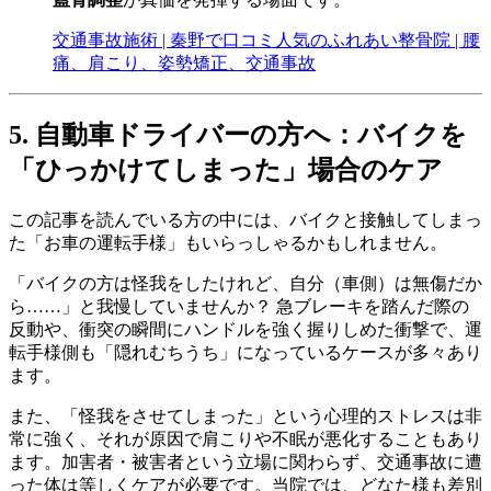
交通事故施術 | 秦野で口コミ人気のふれあい整骨院 | 腰
痛、肩こり、姿勢矯正、交通事故
5. 自動車ドライバーの方へ：バイクを
「ひっかけてしまった」場合のケア
この記事を読んでいる方の中には、バイクと接触してしまっ
た「お車の運転手様」もいらっしゃるかもしれません。
「バイクの方は怪我をしたけれど、自分（車側）は無傷だか
ら……」と我慢していませんか？ 急ブレーキを踏んだ際の
反動や、衝突の瞬間にハンドルを強く握りしめた衝撃で、運
転手様側も「隠れむちうち」になっているケースが多々あり
ます。
また、「怪我をさせてしまった」という心理的ストレスは非
常に強く、それが原因で肩こりや不眠が悪化することもあり
ます。加害者・被害者という立場に関わらず、交通事故に遭
った体は等しくケアが必要です。当院では、どなた様も差別