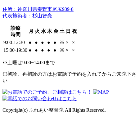
住所：神奈川県秦野市尾尻939-8
代表施術者：杉山智亮
診療
月
火
水
木
金
土
日
祝
時間
9:00-12:30
●
●
●
●
●
※
×
×
15:00-19:30
●
●
●
●
●
※
×
×
※土曜は9:00~14:00まで
◎初診、再初診の方はお電話で予約を入れてからご来院下さ
い
Copyright(c) ふれあい整骨院 All Rights Reserved.