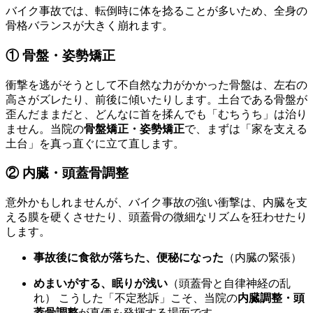
バイク事故では、転倒時に体を捻ることが多いため、全身の
骨格バランスが大きく崩れます。
① 骨盤・姿勢矯正
衝撃を逃がそうとして不自然な力がかかった骨盤は、左右の
高さがズレたり、前後に傾いたりします。土台である骨盤が
歪んだままだと、どんなに首を揉んでも「むちうち」は治り
ません。当院の
骨盤矯正・姿勢矯正
で、まずは「家を支える
土台」を真っ直ぐに立て直します。
② 内臓・頭蓋骨調整
意外かもしれませんが、バイク事故の強い衝撃は、内臓を支
える膜を硬くさせたり、頭蓋骨の微細なリズムを狂わせたり
します。
事故後に食欲が落ちた、便秘になった
（内臓の緊張）
めまいがする、眠りが浅い
（頭蓋骨と自律神経の乱
れ） こうした「不定愁訴」こそ、当院の
内臓調整・頭
蓋骨調整
が真価を発揮する場面です。