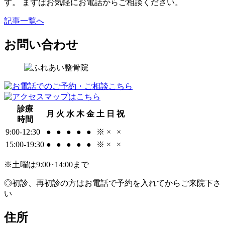
す。 まずはお気軽にお電話からご相談ください。
記事一覧へ
お問い合わせ
診療
月
火
水
木
金
土
日
祝
時間
9:00-12:30
●
●
●
●
●
※
×
×
15:00-19:30
●
●
●
●
●
※
×
×
※土曜は9:00~14:00まで
◎初診、再初診の方はお電話で予約を入れてからご来院下さ
い
住所