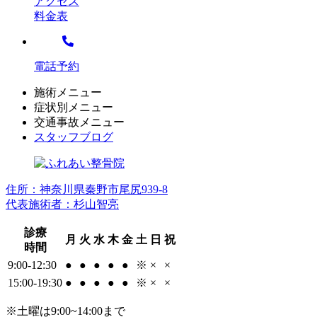
アクセス
料金表
電話予約
施術メニュー
症状別メニュー
交通事故メニュー
スタッフブログ
住所：神奈川県秦野市尾尻939-8
代表施術者：杉山智亮
診療
月
火
水
木
金
土
日
祝
時間
9:00-12:30
●
●
●
●
●
※
×
×
15:00-19:30
●
●
●
●
●
※
×
×
※土曜は9:00~14:00まで