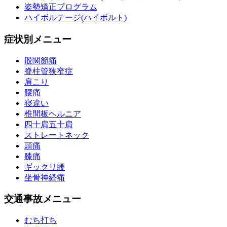
姿勢矯正プログラム
ハイボルテージ(ハイボルト)
症状別メニュー
股関節痛
脊柱管狭窄症
肩こり
腰痛
寝違い
椎間板ヘルニア
四十肩五十肩
ストレートネック
頭痛
膝痛
ギックリ腰
坐骨神経痛
交通事故メニュー
むち打ち