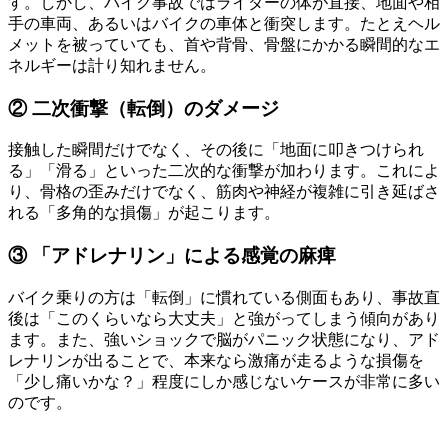
す。しかし、バイク事故ではライダーの体が直接、地面や相
手の車両、あるいはバイクの車体と衝突します。たとえヘル
メットを被っていても、首や背骨、骨盤にかかる瞬間的なエ
ネルギーは計り知れません。
② 二次衝撃（転倒）のダメージ
接触した瞬間だけでなく、その後に「地面に叩きつけられ
る」「滑る」といった二次的な衝撃が加わります。これによ
り、骨格の歪みだけでなく、筋肉や神経が複雑に引き延ばさ
れる「多角的な損傷」が起こります。
③ 「アドレナリン」による感覚の麻痺
バイク乗りの方は「転倒」に慣れている側面もあり、事故直
後は「このくらいなら大丈夫」と強がってしまう傾向があり
ます。また、強いショックで脳がパニック状態になり、アド
レナリンが出ることで、本来なら激痛が走るような損傷を
「少し痛いかな？」程度にしか感じないケースが非常に多い
のです。