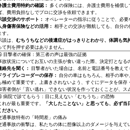
弁護士費用特約の確認：
多くの保険には、弁護士費用を補償し
ば、費用負担なしでプロに交渉を依頼できます。
示談交渉のサポート：
オペレーターの指示に従うことで、必要
人身傷害保険などの活用：
相手との交渉が難航しても、自分の
ます。
示談は、
むちうちなどの後遺症がはっきりとわかり、体調も気
って判を押す必要はありません。
⑤ 目撃者の確保：第三者の声は最強の証拠
事故状況についてお互いの主張が食い違った際、決定打となる
連絡先を聞く：
目撃者がいた場合は、名前と電話番号を教えて
ドライブレコーダーの保存：
自分の車はもちろん、相手の車や
も極めて重要です。上書きされないよう、すぐにデータを保存
加害者側が「言い逃れ」できない状況を作っておくことが、ス
⑥ 病院で診てもらう：目に見えない「むちうち」の恐怖
これが最も重要です。
「大したことない」と思っても、必ず当
ください。
交通事故特有の「時間差」の痛み
交通事故の衝撃は、私たちの体に想像以上のダメージを与えて