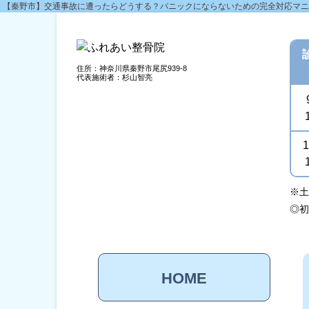
【秦野市】交通事故に遭ったらどうする？パニックにならないための完全対応マニュ
住所：神奈川県秦野市尾尻939-8
代表施術者：杉山智亮
1
※土
◎
HOME