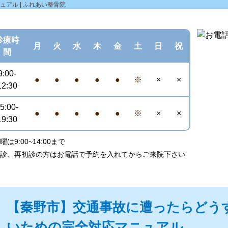
アル | ふれあい整骨院
診療
時
月
火
水
木
金
土
日
祝
間
9:00-
●
●
●
●
●
※
×
×
12:30
5:00-
●
●
●
●
●
※
×
×
19:30
曜は9:00~14:00まで
初診、再初診の方はお電話で予約を入れてからご来院下さい
【秦野市】交通事故に遭ったらどう
いための完全対応マニュアル