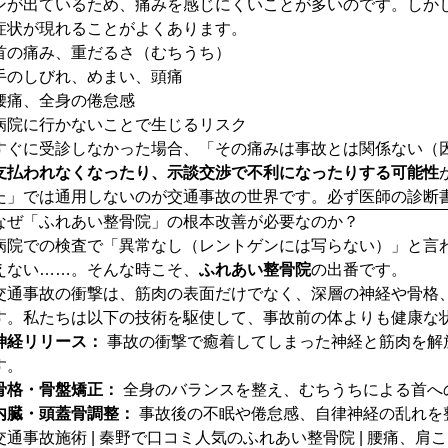
ンが出ているため、痛みを感じにくいことが多いのです。しか
症状が現れることがよくあります。
首の痛み、重だるさ（むちうち）
手のしびれ、めまい、頭痛
腰痛、全身の倦怠感
病院に行かないことで生じるリスク
すぐに受診しなかった場合、「その痛みは事故とは関係ない（
支払われなくなったり、示談交渉で不利になったりする可能性
た」では通用しないのが交通事故の世界です。必ず医師の診断
なぜ「ふれあい整骨院」の根本改善が必要なのか？
病院での検査で「異常なし（レントゲンには写らない）」と言
えない……。そんな時こそ、
ふれあい整骨院
の出番です。
交通事故の衝撃は、筋肉の表面だけでなく、深層の神経や骨格
す。私たちは以下の技術を駆使して、事故前の体よりも健康な
神経リリース：
事故の衝撃で癒着してしまった神経と筋肉を解
す。
骨格・骨盤矯正：
全身のバランスを整え、むちうちによる首へ
内臓・頭蓋骨調整：
事故後の不眠や倦怠感、自律神経の乱れを
交通事故施術 | 秦野で口コミ人気のふれあい整骨院 | 腰痛、