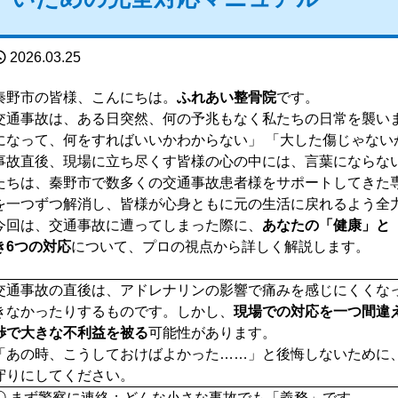
2026.03.25
秦野市の皆様、こんにちは。
ふれあい整骨院
です。
交通事故は、ある日突然、何の予兆もなく私たちの日常を襲いま
になって、何をすればいいかわからない」 「大した傷じゃない
事故直後、現場に立ち尽くす皆様の心の中には、言葉にならな
たちは、秦野市で数多くの交通事故患者様をサポートしてきた
を一つずつ解消し、皆様が心身ともに元の生活に戻れるよう全
今回は、交通事故に遭ってしまった際に、
あなたの「健康」と
き6つの対応
について、プロの視点から詳しく解説します。
交通事故の直後は、アドレナリンの影響で痛みを感じにくくな
きなかったりするものです。しかし、
現場での対応を一つ間違
渉で大きな不利益を被る
可能性があります。
「あの時、こうしておけばよかった……」と後悔しないために
守りにしてください。
① まず警察に連絡：どんな小さな事故でも「義務」です