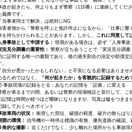
事故が起きたら、何よりもまず警察（110番）に連絡してくだ
た義務です。
「当事者同士で解決」は絶対にNG
加害者側から「警察を呼ぶと免許停止になるから」「仕事に響
決を持ちかけられることがあります。しかし、
これに同意して
人身事故として申請する：
怪我がある場合は、必ず「人身事故
実況見分調書の重要性：
警察が立ち会うことで「実況見分調書
的に証明する唯一の書類であり、後の過失割合の決定や賠償交
す。
「自分が悪かったかもしれない」と不安になる必要はありませ
めるためではなく、
「何が起きたか」を客観的に記録するため
② 事故現場の記録をとる：あなたの記憶を「証拠」に変える
警察が来るまでの間、あるいは警察の現場検証と並行して、ご
の記憶は時間が経つほど曖昧になりますが、写真は嘘をつきま
記録しておくべきポイント
事故車両の状況：
衝突した部位、破損の程度、破片の散らばり
周囲の環境：
信号機や一時停止標識の有無、優先道路の確認、
多角的な撮影：
近くだけでなく、少し離れた場所からも事故現