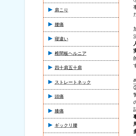
肩こり
腰痛
寝違い
椎間板ヘルニア
四十肩五十肩
ストレートネック
頭痛
膝痛
ギックリ腰