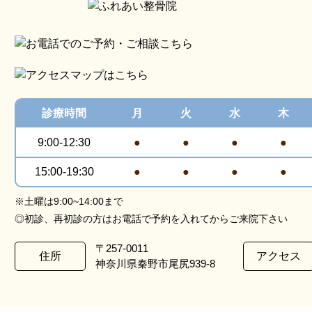
診療
時間
月
火
水
木
9:00-12:30
●
●
●
●
15:00-19:30
●
●
●
●
※土曜は9:00~14:00まで
◎初診、再初診の方はお電話で予約を入れてからご来院下さい
〒257-0011
住所
アクセス
神奈川県秦野市尾尻939-8