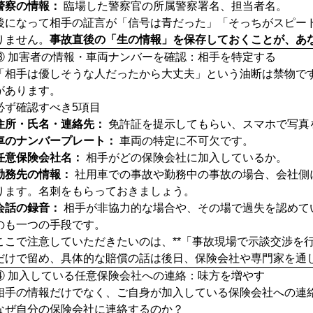
警察の情報：
臨場した警察官の所属警察署名、担当者名。
後になって相手の証言が「信号は青だった」「そっちがスピー
りません。
事故直後の「生の情報」を保存しておくことが、あ
③ 加害者の情報・車両ナンバーを確認：相手を特定する
「相手は優しそうな人だったから大丈夫」という油断は禁物で
があります。
必ず確認すべき5項目
住所・氏名・連絡先：
免許証を提示してもらい、スマホで写真
車のナンバープレート：
車両の特定に不可欠です。
任意保険会社名：
相手がどの保険会社に加入しているか。
勤務先の情報：
社用車での事故や勤務中の事故の場合、会社側
ります。名刺をもらっておきましょう。
会話の録音：
相手が非協力的な場合や、その場で過失を認めて
のも一つの手段です。
ここで注意していただきたいのは、**「事故現場で示談交渉を行
だけで留め、具体的な賠償の話は後日、保険会社や専門家を通
④ 加入している任意保険会社への連絡：味方を増やす
相手の情報だけでなく、ご自身が加入している保険会社への連
なぜ自分の保険会社に連絡するのか？