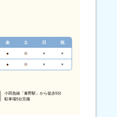
金
土
日
祝
●
※
×
×
●
※
×
×
小田急線「秦野駅」から徒歩5分
駐車場5台完備